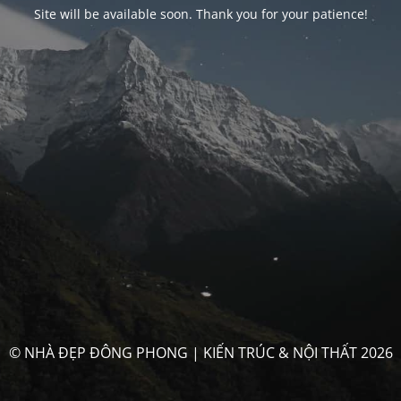
Site will be available soon. Thank you for your patience!
© NHÀ ĐẸP ĐÔNG PHONG | KIẾN TRÚC & NỘI THẤT 2026