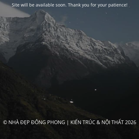
Site will be available soon. Thank you for your patience!
© NHÀ ĐẸP ĐÔNG PHONG | KIẾN TRÚC & NỘI THẤT 2026